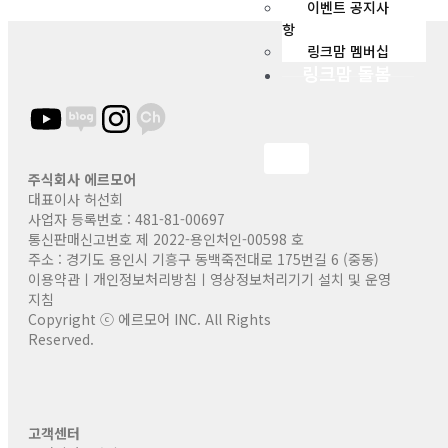
이벤트 공지사
항
링크맘 멤버십
링크맘 돌봄
X
주식회사 에르모어
대표이사 허선회
사업자 등록번호 : 481-81-00697
통신판매신고번호 제 2022-용인처인-00598 호
주소 : 경기도 용인시 기흥구 동백죽전대로 175번길 6 (중동)
이용약관
ㅣ
개인정보처리방침
ㅣ
영상정보처리기기 설
치
및 운영
지침
Copyright ⓒ 에르모어 INC. All Rights
Reserved.
고객센터