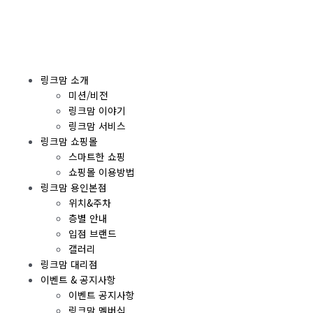
콘
텐
츠
로
건
링크맘 소개
너
미션/비전
뛰
링크맘 이야기
기
링크맘 서비스
링크맘 쇼핑몰
스마트한 쇼핑
쇼핑몰 이용방법
링크맘 용인본점
위치&주차
층별 안내
입점 브랜드
갤러리
링크맘 대리점
이벤트 & 공지사항
이벤트 공지사항
링크맘 멤버십