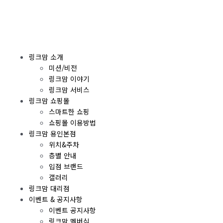
콘
텐
츠
로
건
링크맘 소개
너
미션/비전
뛰
링크맘 이야기
기
링크맘 서비스
링크맘 쇼핑몰
스마트한 쇼핑
쇼핑몰 이용방법
링크맘 용인본점
위치&주차
층별 안내
입점 브랜드
갤러리
링크맘 대리점
이벤트 & 공지사항
이벤트 공지사항
링크맘 멤버십